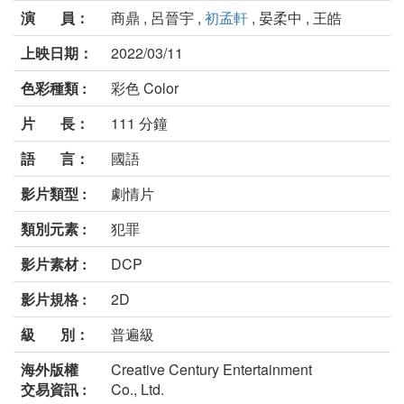
演 員：
商鼎 , 呂晉宇 ,
初孟軒
, 晏柔中 , 王皓
上映日期：
2022/03/11
色彩種類 :
彩色 Color
片 長：
111 分鐘
語 言：
國語
影片類型 :
劇情片
類別元素 :
犯罪
影片素材 :
DCP
影片規格 :
2D
級 別：
普遍級
海外版權
Creative Century Entertainment
交易資訊 :
Co., Ltd.