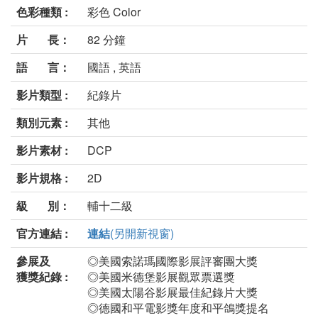
色彩種類 :
彩色 Color
片 長：
82 分鐘
語 言：
國語 , 英語
影片類型 :
紀錄片
類別元素 :
其他
影片素材 :
DCP
影片規格 :
2D
級 別：
輔十二級
官方連結 :
連結
(另開新視窗)
參展及
◎美國索諾瑪國際影展評審團大獎
獲獎紀錄 :
◎美國米德堡影展觀眾票選獎
◎美國太陽谷影展最佳紀錄片大獎
◎德國和平電影獎年度和平鴿獎提名