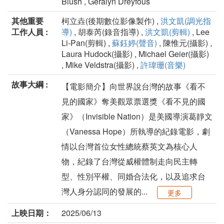
Blush , Geralyn Dreyfous
其他重要
柯立垚(後期數位影像製作) ,
洪文凱(調光指
工作人員 :
導)
, 胡泰芮(錄音指導) ,
洪文凱(剪輯)
, Lee
Li-Pan(剪輯) ,
蘇鈺婷(聲音)
, 陳惟元(攝影) ,
Laura Hudock(攝影) , Michael Geier(攝影)
, Mike Veldstra(攝影) ,
許瑋珊(音樂)
故事大綱 :
【電影簡介】向世界說台灣的故事《看不
見的國家》奪美觀眾票選獎《看不見的國
家》（Invisible Nation）是美國導演葛靜文
（Vanessa Hope）所執導的紀錄電影，劇
情以台灣首位女性總統蔡英文為核心人
物，紀錄了台灣從威權體制走向民主轉
型、性別平權、同婚合法化，以及追求台
灣人身分認同的發展的...
更多
上映日期：
2025/06/13