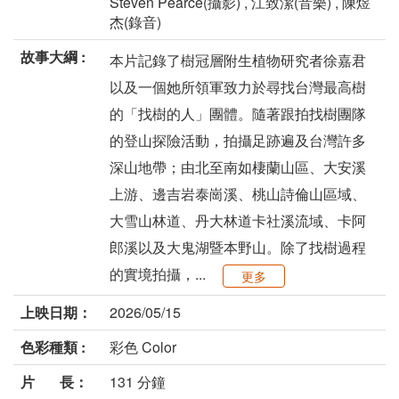
Steven Pearce(攝影) , 江致潔(音樂) , 陳煜
杰(錄音)
故事大綱 :
本片記錄了樹冠層附生植物研究者徐嘉君
以及一個她所領軍致力於尋找台灣最高樹
的「找樹的人」團體。隨著跟拍找樹團隊
的登山探險活動，拍攝足跡遍及台灣許多
深山地帶；由北至南如棲蘭山區、大安溪
上游、邊吉岩泰崗溪、桃山詩倫山區域、
大雪山林道、丹大林道卡社溪流域、卡阿
郎溪以及大鬼湖暨本野山。除了找樹過程
的實境拍攝，...
更多
上映日期：
2026/05/15
色彩種類 :
彩色 Color
片 長：
131 分鐘