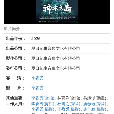
影片簡介
神木之島劇照
出品年份：
2026
出品公司：
夏日紀事音像文化有限公司
製作公司：
夏日紀事音像文化有限公司
發行公司：
夏日紀事音像文化有限公司
導 演：
李香秀
製 片：
李香秀
其他重要
李香秀(空拍)
, 林育為(空拍) , 吳識鴻(動畫) ,
工作人員 :
李香秀(剪輯)
,
杜篤之(聲音)
,
唐薇瑄(聲音)
,
李香秀(攝影)
,
王盈舜(攝影)
,
裴佶緯(攝影)
,