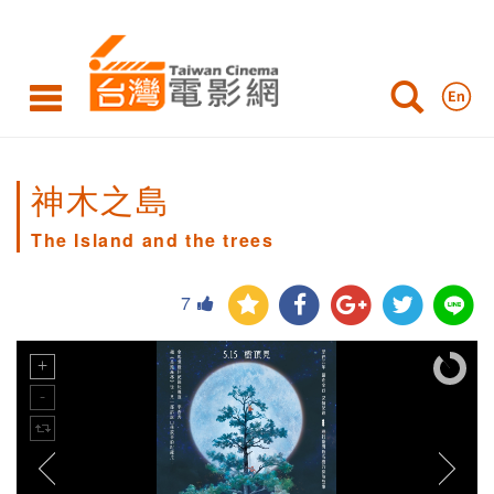
神木之島
The Island and the trees
7