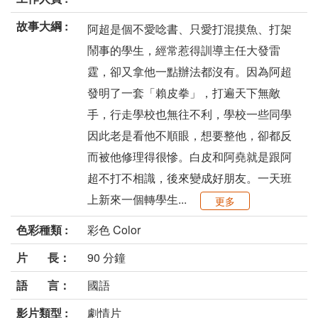
故事大綱 :
阿超是個不愛唸書、只愛打混摸魚、打架
鬧事的學生，經常惹得訓導主任大發雷
霆，卻又拿他一點辦法都沒有。因為阿超
發明了一套「賴皮拳」，打遍天下無敵
手，行走學校也無往不利，學校一些同學
因此老是看他不順眼，想要整他，卻都反
而被他修理得很慘。白皮和阿堯就是跟阿
超不打不相識，後來變成好朋友。一天班
上新來一個轉學生...
更多
色彩種類 :
彩色 Color
片 長：
90 分鐘
語 言：
國語
影片類型 :
劇情片