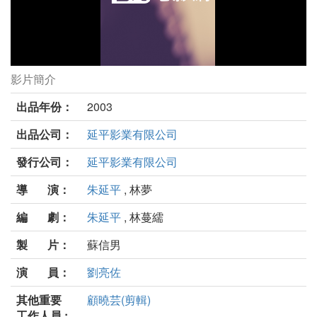
影片簡介
超級模範生劇照
出品年份：
2003
出品公司：
延平影業有限公司
發行公司：
延平影業有限公司
導 演：
朱延平
, 林夢
編 劇：
朱延平
, 林蔓繻
製 片：
蘇信男
演 員：
劉亮佐
其他重要
顧曉芸(剪輯)
工作人員 :