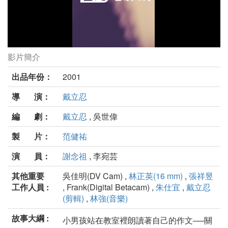
影片簡介
兩個夏天劇照
出品年份：
2001
導 演：
戴立忍
編 劇：
戴立忍
, 吳世偉
製 片：
范健祐
演 員：
謝念祖
, 李宛芸
其他重要
吳佳明(DV Cam) ,
林正英(16 mm)
,
張祥昱
工作人員 :
, Frank(Digital Betacam) ,
朱仕宜
,
戴立忍
(剪輯)
,
林強(音樂)
故事大綱 :
小男孩站在教室裡朗讀著自己的作文──關