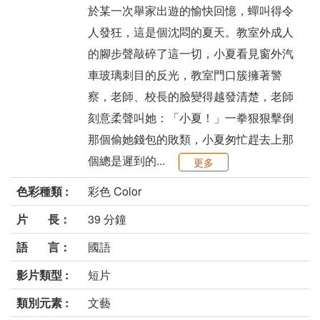
於某一次舉家出遊的愉快回憶，蟬叫得令
人發狂，這是個沈悶的夏天。教室外成人
的腳步聲敲碎了這一切，小夏看見窗外汽
車玻璃刺目的反光，教室門口簇擁著警
察，老師、校長的臉變得越發清楚，老師
刻意柔聲叫她：「小夏！」一拳狠狠擊倒
那個偷她錢包的敗類，小夏匆忙趕去上那
個總是遲到的...
更多
色彩種類 :
彩色 Color
片 長：
39 分鐘
語 言：
國語
影片類型 :
短片
類別元素 :
文藝