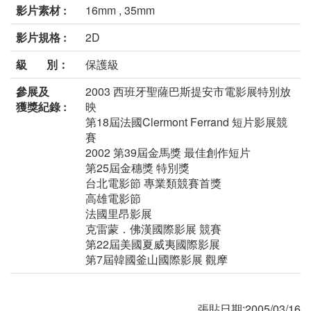
影片素材 :
16mm , 35mm
影片規格 :
2D
級 別：
保護級
參展及
2003 西班牙聖薩巴斯提安市電影展特別放
獲獎紀錄 :
映
第18屆法國Clermont Ferrand 短片影展競
賽
2002 第39屆金馬獎 最佳創作短片
第25屆金穗獎 特別獎
台北電影節 專業類競賽首獎
高雄電影節
法國里昂影展
克雷蒙．佛漢國際影展 競賽
第22屆美國夏威夷國際影展
第7屆韓國釜山國際影展 觀摩
張貼日期:2005/03/16