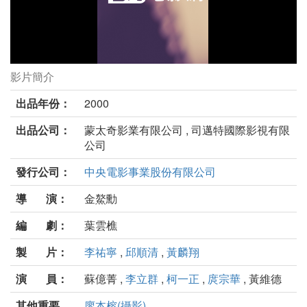
影片簡介
報告總司令劇照
出品年份：
2000
出品公司：
蒙太奇影業有限公司 , 司邁特國際影視有限
公司
發行公司：
中央電影事業股份有限公司
導 演：
金鰲勳
編 劇：
葉雲樵
製 片：
李祐寧
,
邱順清
,
黃麟翔
演 員：
蘇億菁 ,
李立群
,
柯一正
,
庹宗華
, 黃維德
其他重要
廖本榕(攝影)