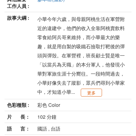
工作人員 :
故事大綱 :
小華今年六歲，與母親阿桃生活在軍營附
近的違建中，他們的收入全靠阿桃賣飲料
零食給阿兵哥來維持，而小華最大的樂
趣，就是用自製的吸鐵石撿取打靶後的彈
頭與彈殼。在軍營裡，班長顧士賢是唯一
「以當兵為天職」的本分軍人，他發現小
華對軍旅生涯十分嚮往。一段時間過去，
小華好像失去了蹤影，眾兵們尋到小華家
中，才知道小華...
更多
色彩種類 :
彩色 Color
片 長：
102 分鐘
語 言：
國語 , 台語