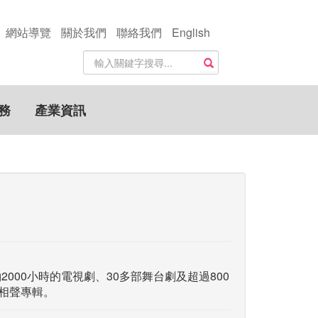
網站導覽
關於我們
聯絡我們
English
站
搜尋
內
搜
尋
務
產業資訊
關
鍵
字
000小時的電視劇、30多部舞台劇及超過800
行相聲專輯。