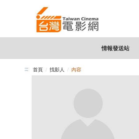
跳
到
主
要
內
容
情報發送站
:::
首頁
找影人
內容