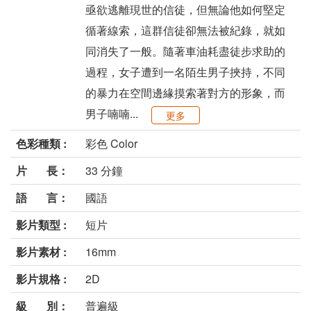
亟欲逃離現世的信徒，但無論他如何堅定
循著線索，這群信徒卻無法被紀錄，就如
同消失了一般。隨著車油耗盡徒步求助的
過程，女子遭到一名陌生男子挾持，不同
的暴力在空間邊緣摸索著對方的形象，而
男子喃喃...
更多
色彩種類 :
彩色 Color
片 長：
33 分鐘
語 言：
國語
影片類型 :
短片
影片素材 :
16mm
影片規格 :
2D
級 別：
普遍級