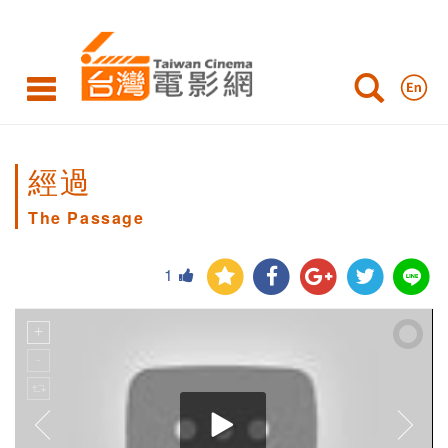
經過
The Passage
1