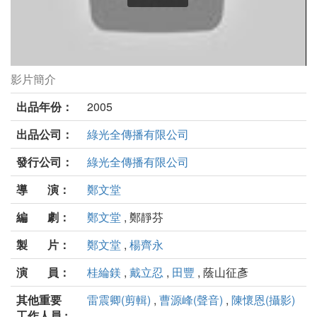
影片簡介
經過劇照
出品年份：
2005
出品公司：
綠光全傳播有限公司
發行公司：
綠光全傳播有限公司
導 演：
鄭文堂
編 劇：
鄭文堂
, 鄭靜芬
製 片：
鄭文堂
,
楊齊永
演 員：
桂綸鎂
,
戴立忍
,
田豐
, 蔭山征彥
其他重要
雷震卿(剪輯)
,
曹源峰(聲音)
,
陳懷恩(攝影)
工作人員 :