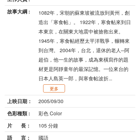
故事大綱 :
1082年，宋朝的蘇東坡被流放到黃州，創
造出「寒食帖」。 1922年，寒食帖來到日
本東京，在關東大地震中被搶救出來。
1945年，寒食帖經歷太平洋戰爭，輾轉來
到台灣。 2004年，台北，退休的老人─阿
超伯，他一生的故事，成為東橫寫作的題
材更是阿靜童年的最深記憶。一位來台的
日本人島英一郎，與寒食帖波折...
更多
上映日期：
2005/09/30
色彩種類 :
彩色 Color
片 長：
105 分鐘
語 言：
國語