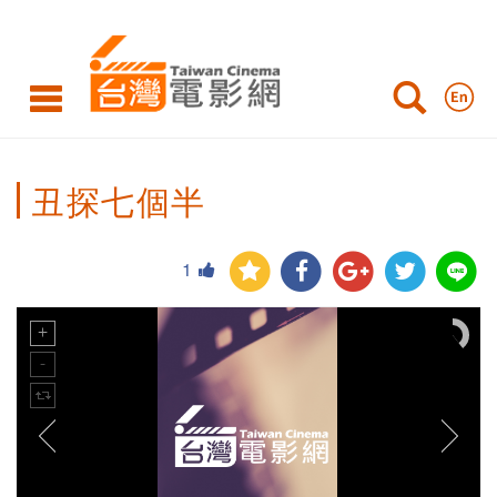
丑探七個半
1