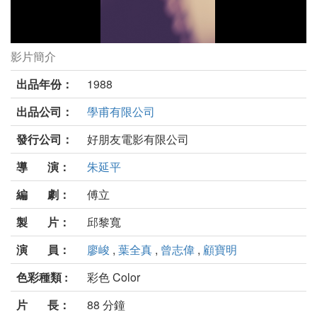
影片簡介
丑探七個半劇照
出品年份：
1988
出品公司：
學甫有限公司
發行公司：
好朋友電影有限公司
導 演：
朱延平
編 劇：
傅立
製 片：
邱黎寬
演 員：
廖峻
,
葉全真
,
曾志偉
,
顧寶明
色彩種類 :
彩色 Color
片 長：
88 分鐘