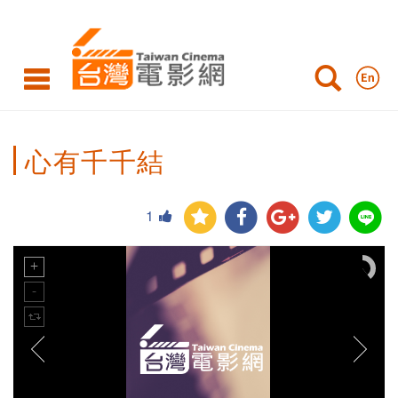
心有千千結
1