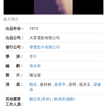
影片簡介
心有千千結劇照
出品年份：
1973
出品公司：
大眾電影有限公司
發行公司：
華豐影片有限公司
導 演：
李行
編 劇：
張永祥
製 片：
陳汝霖
演 員：
甄珍
, 秦祥林 ,
葛香亭
, 高明 , 張冰玉 ,
梁修
身
其他重要
鄒志良(美術)
,
賴成英(攝影)
工作人員 :