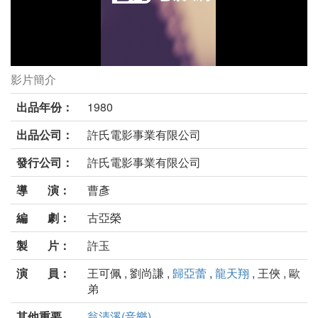
影片簡介
幸福船劇照
出品年份：
1980
出品公司：
許氏電影事業有限公司
發行公司：
許氏電影事業有限公司
導 演：
曹彥
編 劇：
古亞榮
製 片：
許玉
演 員：
王可佩 , 劉尚謙 ,
歸亞蕾
,
龍天翔
, 王俠 , 歐
弟
其他重要
翁清溪(音樂)