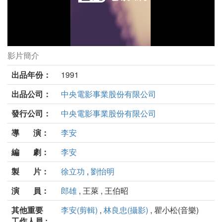
影片簡介
推手劇照
出品年份：
1991
出品公司：
中央電影事業股份有限公司
發行公司：
中央電影事業股份有限公司
導 演：
李安
編 劇：
李安
製 片：
徐立功
,
劉怡明
演 員：
郎雄
, 王萊 , 王伯昭
其他重要
李安(剪輯)
,
林良忠(攝影)
, 瞿小松(音樂)
工作人員 :