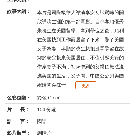
故事大綱 :
本片是國際級華人導演李安初試鶯啼的開
啟導演生涯的第一部電影。自小孝順優秀
朱曉生在美國留學、拿到學位之後，順利
在美國找到工作而居留了下來，娶了美國
女子為妻。孝順的曉生想把孤零零留在故
鄉的老父接來美國居住，不僅引起美籍的
作家妻子不滿，初來乍到的父親也無法適
應美國的生活，父子間、中國公公與美國
媳婦間存在一...
更多
色彩種類 :
彩色 Color
片 長：
104 分鐘
語 言：
國語
影片類型 :
劇情片