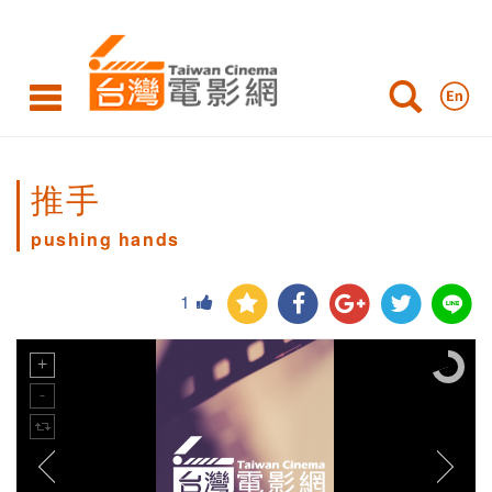
推手
pushing hands
1