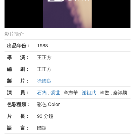
影片簡介
第一次約會劇照
出品年份：
1988
導 演：
王正方
編 劇：
王正方
製 片：
徐國良
演 員：
石雋
,
張世
, 章志華 ,
謝祖武
, 韓甦 , 秦鴻勝
色彩種類 :
彩色 Color
片 長：
93 分鐘
語 言：
國語