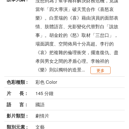
沒想到為了幫李翰祥解決財務危機，竟讓
當年「四大導演」破天荒合作《喜怒哀
樂》。白景瑞的《喜》藉由演員的面部表
情、肢體語言、光影變化代替對白「說故
事」。胡金銓的《怒》取材「三岔口」，
場面調度、空間佈局十分高超。李行的
《哀》把複雜的倫理衝突，擺進復仇、盡
孝與男女之間的矛盾心理。李翰祥的
《樂》則以獨特的造景...
更多
色彩種類 :
彩色 Color
片 長：
145 分鐘
語 言：
國語
影片類型 :
劇情片
類別元素 :
文藝