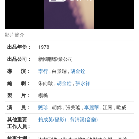
影片簡介
喜怒哀樂劇照
出品年份：
1978
出品公司：
新國聯影業公司
導 演：
李行
, 白景瑞 ,
胡金銓
編 劇：
朱向敢 ,
胡金銓
,
張永祥
製 片：
楊樵
演 員：
甄珍
, 胡錦 , 張美瑤 ,
李麗華
, 江青 , 歐威
其他重要
賴成英(攝影)
,
翁清溪(音樂)
工作人員 :
故事大綱 :