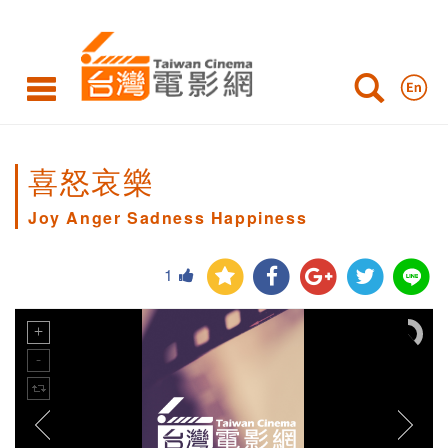
喜怒哀樂
Joy Anger Sadness Happiness
1