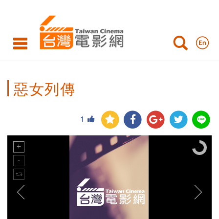
惡女列傳
1