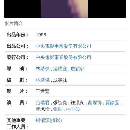
影片簡介
惡女列傳劇照
出品年份：
1998
出品公司：
中央電影事業股份有限公司
發行公司：
中央電影事業股份有限公司
導 演：
林靖傑
,
溫耀庭
,
詹穎郁
編 劇：
林靖傑
, 成英妹
製 片：
王世豐
演 員：
范瑞君
, 張智堯 , 鍾漢良 ,
蔡燦得
,
賈靜雯
,
黃珮怡 ,
張世
,
林心如
其他重要
楊渭漢(攝影)
工作人員 :