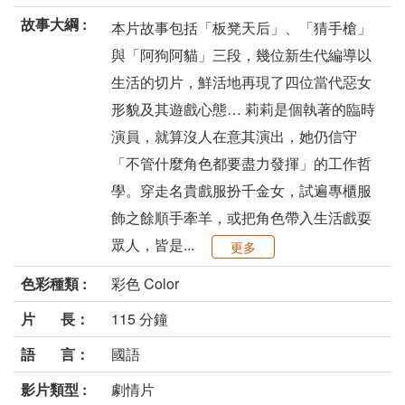
故事大綱 :
本片故事包括「板凳天后」、「猜手槍」
與「阿狗阿貓」三段，幾位新生代編導以
生活的切片，鮮活地再現了四位當代惡女
形貌及其遊戲心態… 莉莉是個執著的臨時
演員，就算沒人在意其演出，她仍信守
「不管什麼角色都要盡力發揮」的工作哲
學。穿走名貴戲服扮千金女，試遍專櫃服
飾之餘順手牽羊，或把角色帶入生活戲耍
眾人，皆是...
更多
色彩種類 :
彩色 Color
片 長：
115 分鐘
語 言：
國語
影片類型 :
劇情片