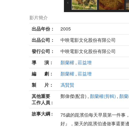
影片簡介
出品年份：
2005
出品公司：
中映電影文化股份有限公司
發行公司：
中映電影文化股份有限公司
導 演：
顏蘭權
,
莊益增
編 劇：
顏蘭權
,
莊益增
製 片：
馮賢賢
其他重要
鄭偉傑(配音) ,
顏蘭權(剪輯)
,
顏蘭
工作人員 :
故事大綱 :
75歲的崑濱伯每天早晨第一件事
好』，樂天的崑濱伯邊做事還要邊