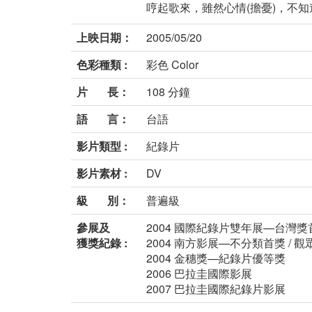
哼起歌來，雖然心情(擔憂)，不知道
上映日期：
2005/05/20
色彩種類 :
彩色 Color
片 長：
108 分鐘
語 言：
台語
影片類型 :
紀錄片
影片素材 :
DV
級 別：
普遍級
參展及
2004 國際紀錄片雙年展—台灣獎
獲獎紀錄 :
2004 南方影展—不分類首獎 / 
2004 金穗獎—紀錄片優等獎
2006 巴拉圭國際影展
2007 巴拉圭國際紀錄片影展