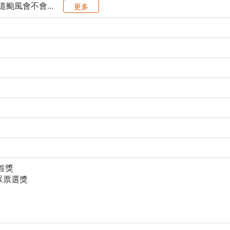
颱風會不會...
更多
首獎
觀眾票選獎