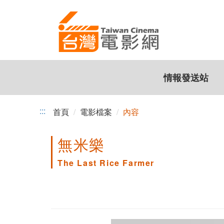
跳
到
主
要
內
容
情報發送站
:::
首頁
電影檔案
內容
無米樂
The Last Rice Farmer