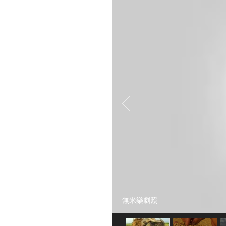
無米樂劇照