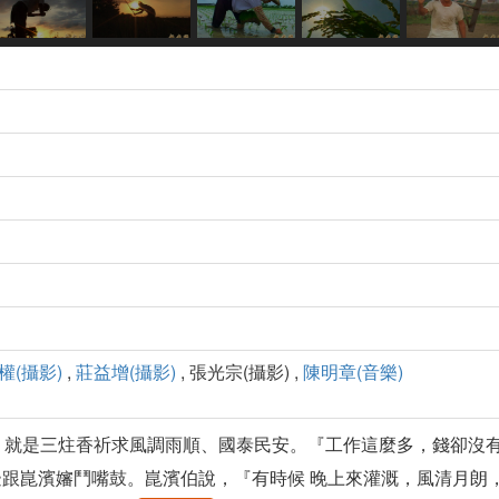
權(攝影)
,
莊益增(攝影)
, 張光宗(攝影) ,
陳明章(音樂)
，就是三炷香祈求風調雨順、國泰民安。『工作這麼多，錢卻沒
跟崑濱嬸鬥嘴鼓。崑濱伯說，『有時候 晚上來灌溉，風清月朗