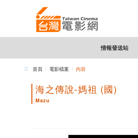
跳
到
主
要
內
容
情報發送站
:::
首頁
電影檔案
內容
海之傳說-媽祖 (國)
Mazu