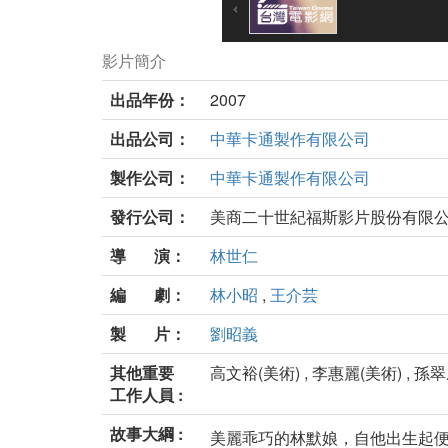
影片簡介
出品年份：
2007
出品公司：
中華卡通製作有限公司
製作公司：
中華卡通製作有限公司
發行公司：
美商二十世紀福斯影片股份有限
導 演：
林世仁
編 劇：
林小昭
,
王介芸
製 片：
劉昭義
其他重要
高文裕(美術) , 李惠麗(美術) , 孫翠
工作人員 :
故事大綱 :
美麗乖巧的林默娘，自他出生起便