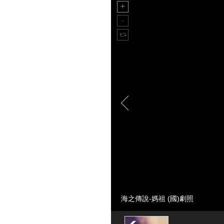
海之傳說-媽祖 (國)劇照