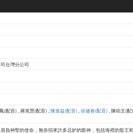
公司台灣分公司
鳳(配音) , 蔣篤慧(配音) ,
陳進益(配音)
,
徐健春(配音)
, 陳幼文(配音
肩負神聖的使命，無奈招來許多忌妒的眼神，包括海裡的龍王和