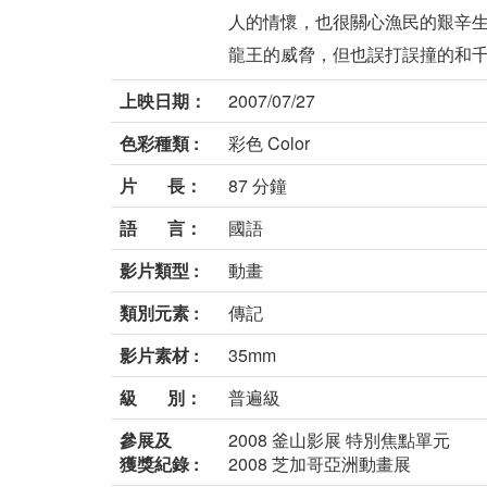
人的情懷，也很關心漁民的艱辛生
龍王的威脅，但也誤打誤撞的和千里
上映日期：
2007/07/27
色彩種類 :
彩色 Color
片 長：
87 分鐘
語 言：
國語
影片類型 :
動畫
類別元素 :
傳記
影片素材 :
35mm
級 別：
普遍級
參展及
2008 釜山影展 特別焦點單元
獲獎紀錄 :
2008 芝加哥亞洲動畫展