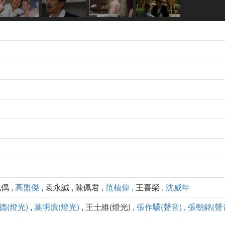
偶 ,
高盟傑
, 袁永誠 , 陳佩君 ,
范植偉
, 王喜榮 ,
沈威年
德(燈光)
,
葉明廣(燈光)
, 王士維(燈光) ,
張作驥(聲音)
,
張朝銘(聲