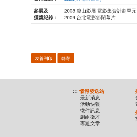
參展及
2008 釜山影展 電影集資計劃單元
獲獎紀錄 :
2009 台北電影節閉幕片
友善列印
轉寄
:::
情報發送站
最新消息
活動快報
徵件訊息
劇組徵才
專題文章