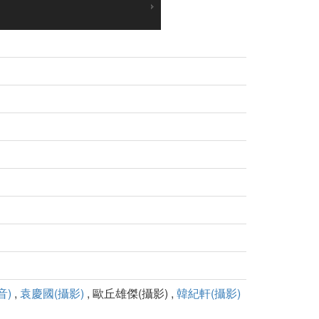
音)
,
袁慶國(攝影)
, 歐丘雄傑(攝影) ,
韓紀軒(攝影)