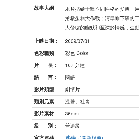
故事大綱 :
本片描繪十種不同性格的父親，
搶救蛋糕大作戰；清早剛下班的
人發噱的幽默和至深的情感，生動且
上映日期：
2009/07/31
色彩種類 :
彩色 Color
片 長：
107 分鐘
語 言：
國語
影片類型 :
劇情片
類別元素 :
溫馨、社會
影片素材 :
35mm
級 別：
普遍級
官方連結 :
連結
(另開新視窗)