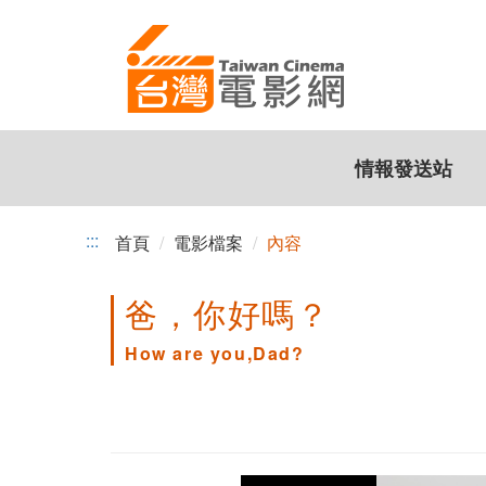
跳
到
主
要
內
容
情報發送站
:::
首頁
電影檔案
內容
爸，你好嗎？
How are you,Dad?