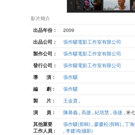
影片簡介
出品年份：
2009
出品公司：
張作驥電影工作室有限公司
製作公司：
張作驥電影工作室有限公司
發行公司：
張作驥電影工作室有限公司
導 演：
張作驥
編 劇：
張作驥
製 片：
王金貴
,
演 員：
陳慕義
,
高捷
,
紀培慧
,
張捷
, 米七
其他重要
張作驥(剪輯)
,
廖慶松(剪輯)
,
丁海
工作人員 :
,
李建鴻(攝影)