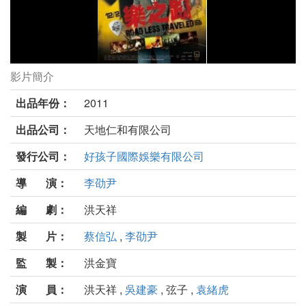
影片簡介
樂之路劇照
出品年份：
2011
出品公司：
天地仁和有限公司
發行公司：
好孩子國際娛樂有限公司
導 演：
李劭尹
編 劇：
洪天祥
製 片：
蔡信弘
,
李劭尹
監 製：
洪金寶
演 員：
洪天祥 ,
吳建豪
, 弦子 ,
袁緒虎