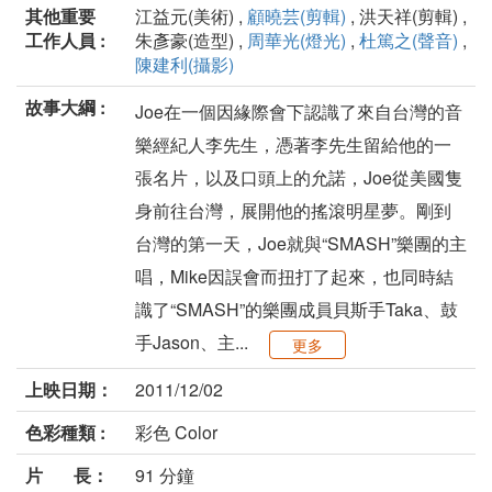
其他重要
江益元(美術) ,
顧曉芸(剪輯)
, 洪天祥(剪輯) ,
工作人員 :
朱彥豪(造型) ,
周華光(燈光)
,
杜篤之(聲音)
,
陳建利(攝影)
故事大綱 :
Joe在一個因緣際會下認識了來自台灣的音
樂經紀人李先生，憑著李先生留給他的一
張名片，以及口頭上的允諾，Joe從美國隻
身前往台灣，展開他的搖滾明星夢。剛到
台灣的第一天，Joe就與“SMASH”樂團的主
唱，Mike因誤會而扭打了起來，也同時結
識了“SMASH”的樂團成員貝斯手Taka、鼓
手Jason、主...
更多
上映日期：
2011/12/02
色彩種類 :
彩色 Color
片 長：
91 分鐘