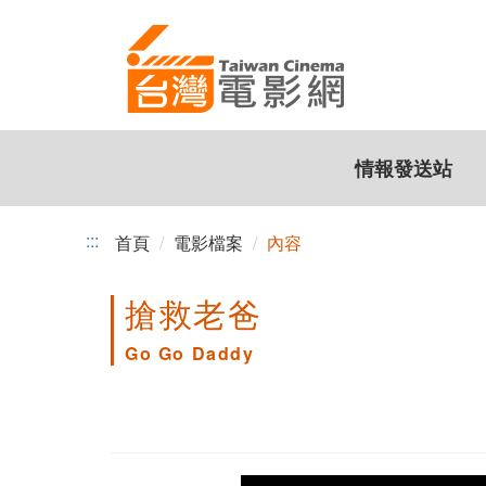
跳
到
主
要
內
容
情報發送站
:::
首頁
電影檔案
內容
搶救老爸
Go Go Daddy