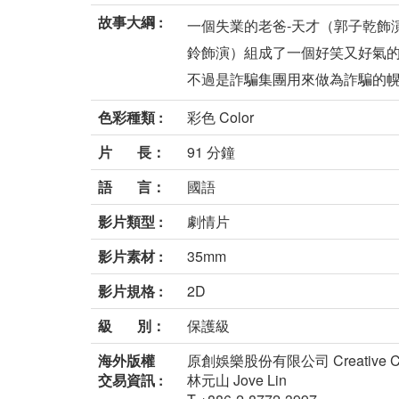
故事大綱 :
一個失業的老爸-天才（郭子乾飾
鈴飾演）組成了一個好笑又好氣的
不過是詐騙集團用來做為詐騙的幌子
色彩種類 :
彩色 Color
片 長：
91 分鐘
語 言：
國語
影片類型 :
劇情片
影片素材 :
35mm
影片規格 :
2D
級 別：
保護級
海外版權
原創娛樂股份有限公司 Creative Centur
交易資訊 :
林元山 Jove Lin