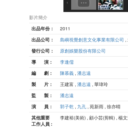
影片簡介
出品年份：
2011
出品公司：
島嶼視覺創意文化事業有限公司
,
發行公司：
原創娛樂股份有限公司
導 演：
李逢儒
編 劇：
陳慕義
,
潘志遠
製 片：
王建富 ,
潘志遠
, 華瑋玲
監 製：
潘志遠
演 員：
郭子乾
,
九孔
, 苑新雨 , 徐亦晴
其他重要
李建裕(美術) , 顧小芸(剪輯) , 楊文
工作人員 :