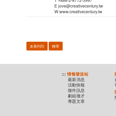
T +886-2-8772-3997
E jove@creativecentury.tw
W www.creativecentury.tw
友善列印
轉寄
:::
情報發送站
最新消息
活動快報
徵件訊息
劇組徵才
專題文章