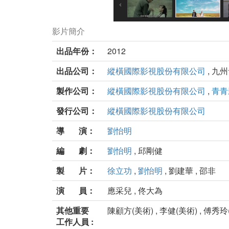
影片簡介
出品年份：
2012
出品公司：
縱橫國際影視股份有限公司
, 九
製作公司：
縱橫國際影視股份有限公司
,
青青
發行公司：
縱橫國際影視股份有限公司
導 演：
劉怡明
編 劇：
劉怡明
, 邱剛健
製 片：
徐立功
,
劉怡明
, 劉建華 , 邵非
演 員：
應采兒 , 佟大為
其他重要
陳顧方(美術) , 李健(美術) , 傅秀玲(
工作人員 :