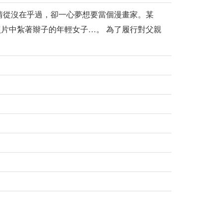
情從沒在乎過，卻一心夢想要當個漫畫家。某
片中紮著辮子的年輕女子…。 為了履行對父親