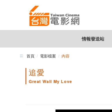
跳
到
主
要
內
容
情報發送站
:::
首頁
電影檔案
內容
追愛
Great Wall My Love