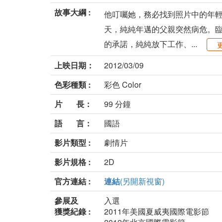
故事大綱 :
他叮囑她，務必找到照片中的年輕
天，純純年邁的父親突然病危。臨
的承諾，純純放下工作、...
上映日期：
2012/03/09
色彩種類 :
彩色 Color
片 長：
99 分鐘
語 言：
國語
影片類型 :
劇情片
影片規格 :
2D
官方連結 :
連結
(另開新視窗)
參展及
入選
獲獎紀錄 :
2011年美國夏威夷國際電影節