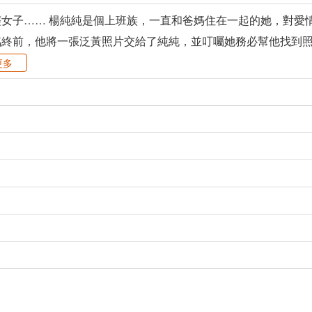
女子…… 楊純純是個上班族，一直和爸媽住在一起的她，對愛
終前，他將一張泛黃照片交給了純純，並叮囑她務必幫他找到照
更多