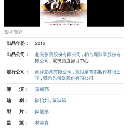
影片簡介
白天的星星劇照
出品年份：
2012
出品公司：
想亮影藝股份有限公司
,
柏合麗影業股份有
限公司
, 電視頻道節目中心
發行公司：
向洋影業有限公司
,
寬銀慕電影製作有限公
司
,
獨角先傳媒股份有限公司
導 演：
黃朝亮
編 劇：
陳怡如
,
黃淑筠
製 片：
陳龍第
監 製：
林添貴