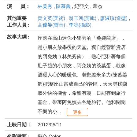
演 員：
林美秀
,
陳慕義
, 紀亞文 , 韋杰
其他重要
黃文英(美術)
,
翁玉鴻(剪輯)
,
廖淑珍(造型)
,
工作人員 :
高偉晏(聲音)
,
李鳴(攝影)
故事大綱 :
座落在高山迷你小學旁的「免姨商店」，
是小朋友放學後的天堂。獨自經營雜貨店
的阿免姨（林美秀飾），熱心照料著每個
肚子餓的小朋友，阿免姨的茶葉蛋，就像
溫暖人心的暖暖包。老郵差米多力(陳慕義
飾)把整座山當成自己的管區，天天尋找賺
取外快的機會，希望有朝一日能存到旅行
基金，帶著阿免姨去各地旅行。他和悶悶
不樂的小...
更多
上映日期：
2012/05/11
色彩種類 :
彩色 Color