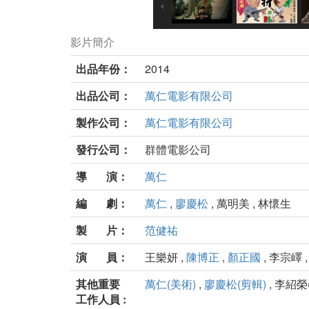
影片簡介
出品年份：
2014
出品公司：
萬仁電影有限公司
製作公司：
萬仁電影有限公司
發行公司：
群體電影公司
導 演：
萬仁
編 劇：
萬仁
,
廖慶松
, 萬明美 , 林懷生
製 片：
范健祐
演 員：
王樂妍 ,
陳博正
,
顏正國
, 李宗嶧 ,
其他重要
萬仁(美術)
,
廖慶松(剪輯)
, 李紹榮
工作人員 :