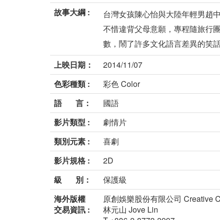
故事大綱 :
台灣女孩陳心怡與大陸年輕男趙
不惜違背父母意願，專程隨旅行
數，鬧了許多文化語言差異的笑話，
上映日期：
2014/11/07
色彩種類 :
彩色 Color
語 言：
國語
影片類型 :
劇情片
類別元素 :
喜劇
影片規格 :
2D
級 別：
保護級
海外版權
原創娛樂股份有限公司 Creative Centur
交易資訊 :
林元山 Jove Lin