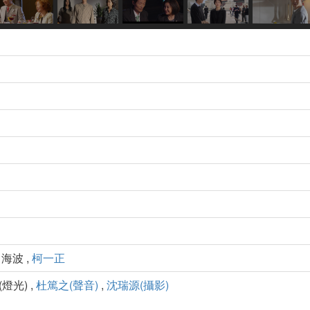
 海波 ,
柯一正
(燈光) ,
杜篤之(聲音)
,
沈瑞源(攝影)