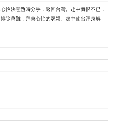
，心怡決意暫時分手，返回台灣。趙中悔恨不已，
定排除萬難，拜會心怡的双親。趙中使出渾身解