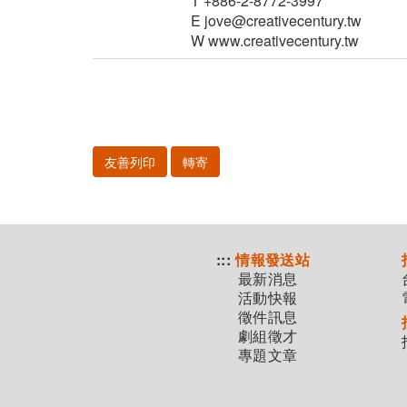
T +886-2-8772-3997
E jove@creativecentury.tw
W www.creativecentury.tw
友善列印
轉寄
:::
情報發送站
最新消息
活動快報
徵件訊息
劇組徵才
專題文章