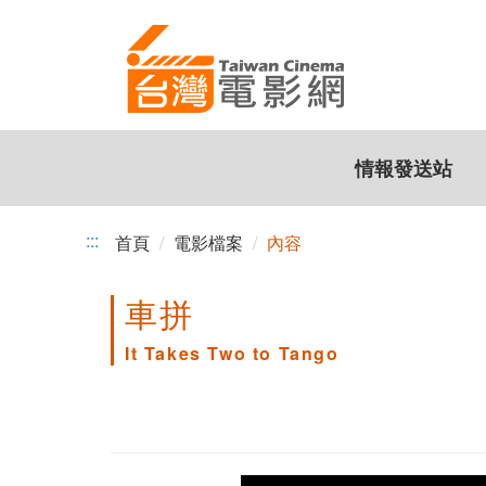
跳
到
主
要
內
容
情報發送站
:::
首頁
電影檔案
內容
車拼
It Takes Two to Tango