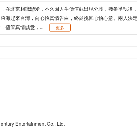
中，在北京相識戀愛，不久因人生價值觀出現分歧，幾番爭執後
團跨海趕來台灣，向心怡真情告白，終於挽回心怡心意。兩人決
儘管真情誠意，...
更多
y Entertainment Co., Ltd.