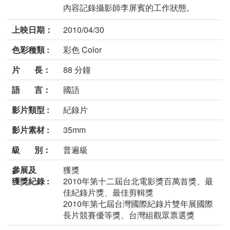
內容記錄攝影師李屏賓的工作狀態。
上映日期：
2010/04/30
色彩種類 :
彩色 Color
片 長：
88 分鐘
語 言：
國語
影片類型 :
紀錄片
影片素材 :
35mm
級 別：
普遍級
參展及
獲獎
獲獎紀錄 :
2010年第十二屆台北電影獎百萬首獎、最
佳紀錄片獎、最佳剪輯獎
2010年第七屆台灣國際紀錄片雙年展國際
長片競賽優等獎、台灣組觀眾票選獎