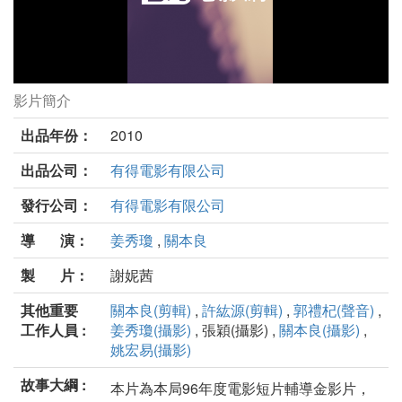
影片簡介
乘著光影旅行劇照
出品年份：
2010
出品公司：
有得電影有限公司
發行公司：
有得電影有限公司
導 演：
姜秀瓊
,
關本良
製 片：
謝妮茜
其他重要
關本良(剪輯)
,
許紘源(剪輯)
,
郭禮杞(聲音)
,
工作人員 :
姜秀瓊(攝影)
, 張穎(攝影) ,
關本良(攝影)
,
姚宏易(攝影)
故事大綱 :
本片為本局96年度電影短片輔導金影片，