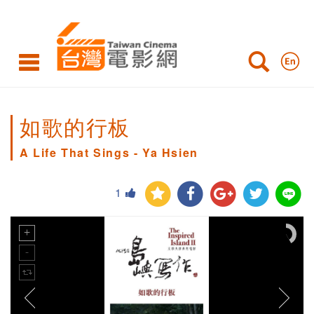
如歌的行板
A Life That Sings - Ya Hsien
1