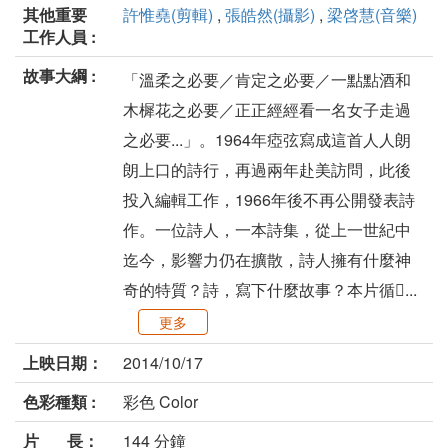
其他重要
許惟堯(剪輯)
,
張皓然(攝影)
,
梁啓慧(音樂)
工作人員 :
故事大綱 :
「溫柔之必要／肯定之必要／一點點酒和
木樨花之必要／正正經經看一名女子走過
之必要...」。1964年瘂弦寫成這首人人朗
朗上口的詩行，再過兩年赴美訪問，此後
投入編輯工作，1966年後不再公開發表詩
作。一位詩人，一本詩集，從上一世紀中
迄今，影響力仍在擴散，詩人擁有什麼神
奇的特質？詩，寫下什麼故事？本片循...
更多
上映日期：
2014/10/17
色彩種類 :
彩色 Color
片 長：
144 分鐘