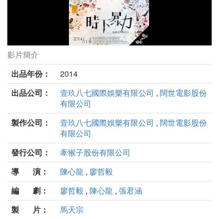
影片簡介
時下暴力劇照
出品年份：
2014
出品公司：
壹玖八七國際娛樂有限公司
,
闊世電影股份
有限公司
製作公司：
壹玖八七國際娛樂有限公司
,
闊世電影股份
有限公司
發行公司：
牽猴子股份有限公司
導 演：
陳心龍
,
廖哲毅
編 劇：
廖哲毅
,
陳心龍
,
張君涵
製 片：
馬天宗