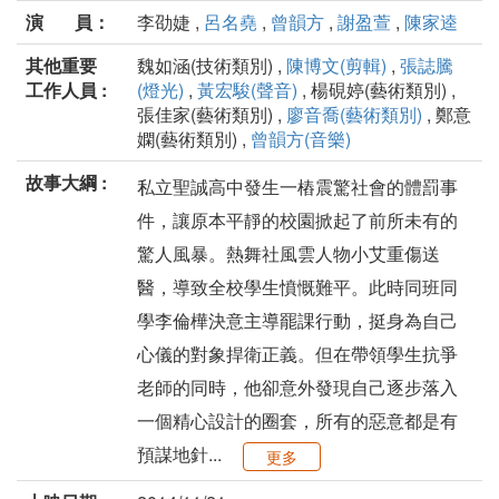
演 員：
李劭婕 ,
呂名堯
,
曾韻方
,
謝盈萱
,
陳家逵
其他重要
魏如涵(技術類別) ,
陳博文(剪輯)
,
張誌騰
工作人員 :
(燈光)
,
黃宏駿(聲音)
, 楊硯婷(藝術類別) ,
張佳家(藝術類別) ,
廖音喬(藝術類別)
, 鄭意
嫻(藝術類別) ,
曾韻方(音樂)
故事大綱 :
私立聖誠高中發生一樁震驚社會的體罰事
件，讓原本平靜的校園掀起了前所未有的
驚人風暴­。熱舞社風雲人物小艾重傷送
醫，導致全校學生憤慨難平。此時同班同
學李倫樺決意主導罷­課行動，挺身為自己
心儀的對象捍衛正義。但在帶領學生抗爭
老師的同時，他卻意外發現自­己逐步落入
一個精心設計的圈套，所有的惡意都是有
預謀地針...
更多