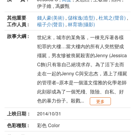
伊子維 , 馮媛甄
其他重要
錢人豪(美術)
,
儲榢逸(造型)
,
杜篤之(聲音)
,
工作人員 :
楊子介(聲音)
,
林育塘(攝影)
故事大綱 :
世紀末，城市的某角落，一棟充斥著各樣
犯罪的大樓…當大樓內的所有人突然變成
殭屍，男友慘被喪屍殺害的Jenny (Jessica
C飾)只有靠自己絕境求存。為了活下去而
走在一起的Jenny C與安志杰，遇上了殭屍
的管理者–原本是一個溫文儒雅的化學老師
此刻卻成為了一個兇殘、陰險、自私、好
色的暴力份子。殺戮...
更多
上映日期：
2014/10/31
色彩種類 :
彩色 Color