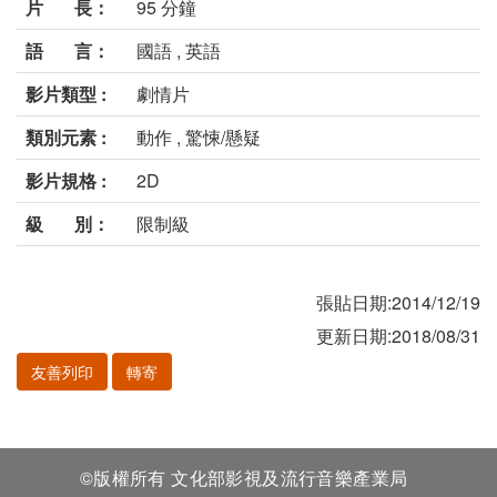
片 長：
95 分鐘
語 言：
國語 , 英語
影片類型 :
劇情片
類別元素 :
動作 , 驚悚/懸疑
影片規格 :
2D
級 別：
限制級
張貼日期:2014/12/19
更新日期:2018/08/31
友善列印
轉寄
©版權所有 文化部影視及流行音樂產業局