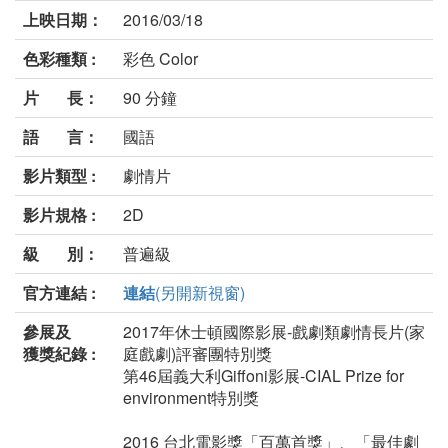
上映日期：
2016/03/18
色彩種類 :
彩色 Color
片 長：
90 分鐘
語 言：
國語
影片類型 :
劇情片
影片規格 :
2D
級 別：
普遍級
官方連結 :
連結
(另開新視窗)
參展及
2017年休士頓國際影展-戲劇類劇情長片(家
獲獎紀錄 :
庭戲劇)評審團特別獎
第46屆義大利Giffoni影展-CIAL Prize for
environment特別獎
2016 台北電影獎「百萬首獎」、「最佳劇