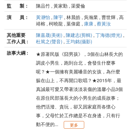
監 製：
陳品竹 , 黃家勤 , 渠愛倫
演 員：
黃瀞怡
,
陳宇
, 林晨皓 , 吳瀚業 , 曹世輝 , 高
靖榕 , 柯曉龍 , 葉偉庭 ,
康康
,
蔡黃汝
其他重要
陳嘉晟(美術)
,
陳建志(剪輯)
,
丁海德(燈光)
,
工作人員 :
杜篤之(聲音)
,
王均銘(攝影)
故事大綱 :
★原著民版《囧男孩》，3個在山林長大的
調皮小男生，跑到台北，會發生什麼事
呢？★一個擁有美麗嗓音的女孩，為什麼
躲在山上，不再開口歌唱？★2015年，最
真誠最可愛又帶著淡淡哀傷的溫馨小品3個
在原住民部落長大的小男生的成長故事；
他們活潑、貪玩，卻又因家庭而各懷心
事，父母忙於工作總是不在身邊，只有行
動不便的...
更多