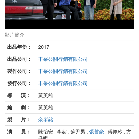
影片簡介
台北物語劇照
出品年份：
2017
出品公司：
丰采公關行銷有限公司
製作公司：
丰采公關行銷有限公司
發行公司：
丰采公關行銷有限公司
導 演：
黃英雄
編 劇：
黃英雄
製 片：
余峯銘
演 員：
陳怡安 , 李宓 , 蘇尹男 ,
張哲豪
, 傅佩玲 , 方
升暘