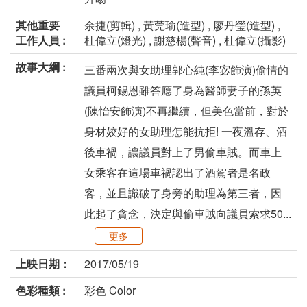
其他重要
余捷(剪輯) , 黃莞瑜(造型) , 廖丹瑩(造型) ,
工作人員 :
杜偉立(燈光) , 謝慈楊(聲音) , 杜偉立(攝影)
故事大綱 :
三番兩次與女助理郭心純(李宓飾演)偷情的
議員柯錫恩雖答應了身為醫師妻子的孫英
(陳怡安飾演)不再繼續，但美色當前，對於
身材姣好的女助理怎能抗拒! 一夜溫存、酒
後車禍，讓議員對上了男偷車賊。而車上
女乘客在這場車禍認出了酒駕者是名政
客，並且識破了身旁的助理為第三者，因
此起了貪念，決定與偷車賊向議員索求50...
更多
上映日期：
2017/05/19
色彩種類 :
彩色 Color