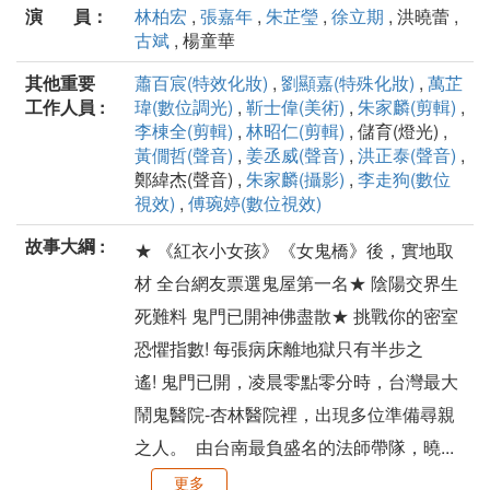
演 員：
林柏宏
,
張嘉年
,
朱芷瑩
,
徐立期
, 洪曉蕾 ,
古斌
, 楊童華
其他重要
蕭百宸(特效化妝)
,
劉顯嘉(特殊化妝)
,
萬芷
工作人員 :
瑋(數位調光)
,
靳士偉(美術)
,
朱家麟(剪輯)
,
李棟全(剪輯)
,
林昭仁(剪輯)
, 儲育(燈光) ,
黃僩哲(聲音)
,
姜丞威(聲音)
,
洪正泰(聲音)
,
鄭緯杰(聲音) ,
朱家麟(攝影)
,
李走狗(數位
視效)
,
傅琬婷(數位視效)
故事大綱 :
★ 《紅衣小女孩》《女鬼橋》後，實地取
材 全台網友票選鬼屋第一名★ 陰陽交界生
死難料 鬼門已開神佛盡散★ 挑戰你的密室
恐懼指數! 每張病床離地獄只有半步之
遙! 鬼門已開，凌晨零點零分時，台灣最大
鬧鬼醫院-杏林醫院裡，出現多位準備尋親
之人。 由台南最負盛名的法師帶隊，曉...
更多