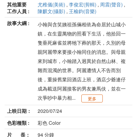
其他重要
尤稚儀(美術)
,
李俊宏(剪輯)
,
周震(聲音)
,
工作人員 :
陳麒文(攝影)
,
王榆鈞(音樂)
故事大綱 :
⼩翰與含笑姨祖孫倆相依為命居於⼭城⼩
鎮，在⽣靈萬物的照看下⽣活，他拾回⼀
隻垂死⿇雀並將牠下葬的那天，久別的⺟
親阿麗帶來要接⼩翰同住的消息。與⺟親
來到城市，⼩翰踏⼊迥異於⾃然⼭林、複
雜⽽混濁的世界。阿麗遭情⼈不告⽽別
後，重操舊業回酒店上班，酒店少爺連仔
成為載送阿麗接客的男友兼⾺伕，並在⼀
次爭吵中暴⼒相...
更多
上映日期：
2020/07/24
色彩種類 :
彩色 Color
片 長：
94 分鐘