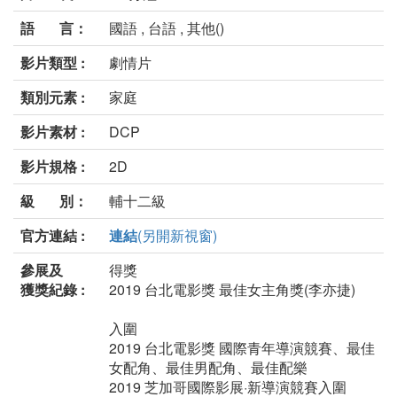
語 言：
國語 , 台語 , 其他()
影片類型 :
劇情片
類別元素 :
家庭
影片素材 :
DCP
影片規格 :
2D
級 別：
輔十二級
官方連結 :
連結
(另開新視窗)
參展及
得獎
獲獎紀錄 :
2019 台北電影獎 最佳⼥主⾓獎(李亦捷)
入圍
2019 台北電影獎 國際⻘年導演競賽、最佳
女配角、最佳男配角、最佳配樂
2019 芝加哥國際影展·新導演競賽⼊圍