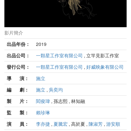
影片簡介
野雀之詩劇照
出品年份：
2019
出品公司：
一顆星工作室有限公司
, 立竿見影工作室
發行公司：
一顆星工作室有限公司
,
好威映象有限公司
導 演：
施立
編 劇：
施立
,
吳奕均
製 片：
閻俊瑋
, 孫志熙 , 林知融
監 製：
賴珍琳
演 員：
李亦捷
,
夏騰宏
, 高於夏 ,
陳淑芳
,
游安順