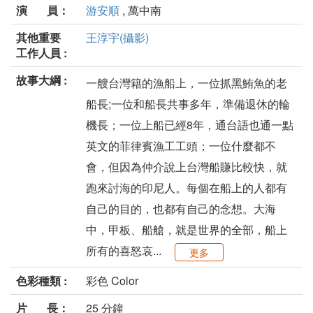
演 員：
游安順
, 萬中南
其他重要
王淳宇(攝影)
工作人員 :
故事大綱 :
一艘台灣籍的漁船上，一位抓黑鮪魚的老
船長;一位和船長共事多年，準備退休的輪
機長；一位上船已經8年，通台語也通一點
英文的菲律賓漁工工頭；一位什麼都不
會，但因為仲介說上台灣船賺比較快，就
跑來討海的印尼人。每個在船上的人都有
自己的目的，也都有自己的念想。大海
中，甲板、船艙，就是世界的全部，船上
所有的喜怒哀...
更多
色彩種類 :
彩色 Color
片 長：
25 分鐘