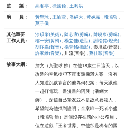
監 製：
高君亭
,
徐國倫
,
王興洪
演 員：
黃聖球
,
王渝萱
,
潘綱大
,
黃姵嘉
,
賴澔哲
,
莫子儀
其他重要
涂碩峯(美術)
,
陳芯宜(剪輯)
,
陳曉東(剪輯)
,
工作人員 :
樓一安(剪輯)
,
楊立佳(造型)
,
謝松銘(燈光)
,
胡序嵩(聲音)
,
楊豐銘(攝影)
, 秦旭章(音樂) ,
許家維(音樂)
, 川流(音樂) ,
蔡佳穎(音樂)
故事大綱 :
詹文（黃聖球 飾）在他18歲生日這天，以
改造的空氣槍犯下夜市隨機殺人案，沒有
人知道沉默寡言的他為何犯案；每天跟他
一起打電玩、畫漫畫的阿興（潘綱大
飾），深信自己摯友並不是故意要殺人，
希望能為他找到證明；全案唯一死者小盛
（賴澔哲 飾）是個沒存在感的小公務員，
但在遊戲「王者世界」中他卻是稀有的國