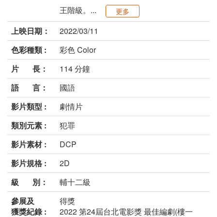
王階級。...
更多
上映日期：
2022/03/11
色彩種類 :
彩色 Color
片 長：
114 分鐘
語 言：
國語
影片類型 :
劇情片
類別元素 :
犯罪
影片素材 :
DCP
影片規格 :
2D
級 別：
輔十二級
參展及
得獎
獲獎紀錄 :
2022 第24屆台北電影獎 最佳編劇(樓一