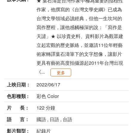
★ 葉石濤是台灣作家中極為重要的指標性
作家，他撰寫的《台灣文學史綱》已成為
台灣文學領域必讀經典，但他一生坎坷的
寫作歷程，讓他感觸極深的說：「寫作是
天譴」★ 以珍貴史料、資料影片為觀眾建
立起宏觀的歷史脈絡，並邀請11位年輕藝
術家轉譯葉石濤筆下的文字想像，讓影片
更具有藝術高度拍攝源起2011年台灣出現
《...
更多
上映日期：
2022/06/17
色彩種類 :
彩色 Color
片 長：
122 分鐘
語 言：
國語 , 日語 , 台語
影片類型 :
紀錄片