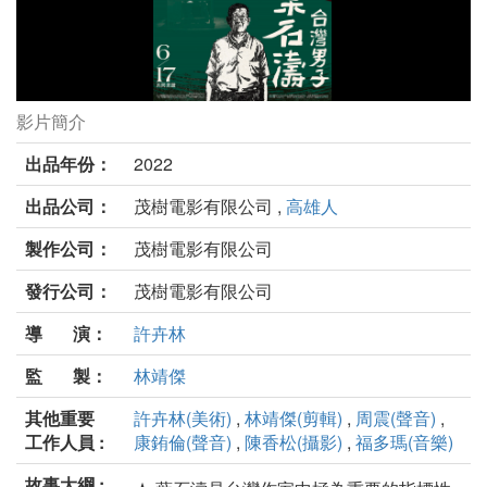
影片簡介
台灣男子葉石濤劇照
出品年份：
2022
出品公司：
茂樹電影有限公司 ,
高雄人
製作公司：
茂樹電影有限公司
發行公司：
茂樹電影有限公司
導 演：
許卉林
監 製：
林靖傑
其他重要
許卉林(美術)
,
林靖傑(剪輯)
,
周震(聲音)
,
工作人員 :
康銪倫(聲音)
,
陳香松(攝影)
,
福多瑪(音樂)
故事大綱 :