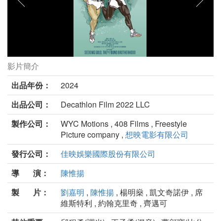
影片簡介
奧運傳奇：楊傳廣與強森劇照
出品年份：
2024
出品公司：
Decathlon Film 2022 LLC
製作公司：
WYC Motions , 408 Films , Freestyle
Picture company ,
想映電影有限公司
發行公司：
佳映娛樂國際股份有限公司
導 演：
陳惟揚
製 片：
劉嘉明
,
陳惟揚
, 楊明燊 , 凱文奇諾伊 , 席
維斯特利 , 約翰克里奇 , 齊邁可