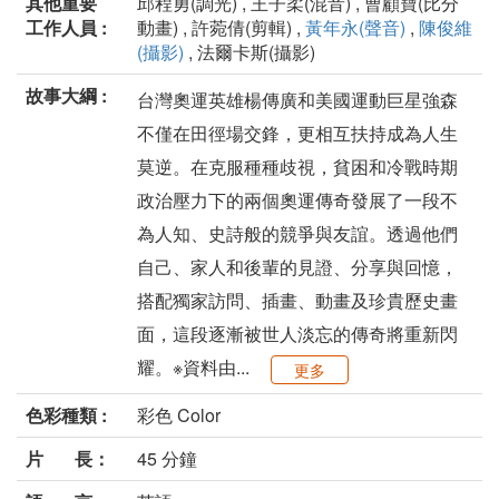
其他重要
邱程勇(調光) , 王子柔(混音) , 曹顧寶(比分
工作人員 :
動畫) , 許菀倩(剪輯) ,
黃年永(聲音)
,
陳俊維
(攝影)
, 法爾卡斯(攝影)
故事大綱 :
台灣奧運英雄楊傳廣和美國運動巨星強森
不僅在田徑場交鋒，更相互扶持成為人生
莫逆。在克服種種歧視，貧困和冷戰時期
政治壓力下的兩個奧運傳奇發展了一段不
為人知、史詩般的競爭與友誼。透過他們
自己、家人和後輩的見證、分享與回憶，
搭配獨家訪問、插畫、動畫及珍貴歷史畫
面，這段逐漸被世人淡忘的傳奇將重新閃
耀。※資料由...
更多
色彩種類 :
彩色 Color
片 長：
45 分鐘