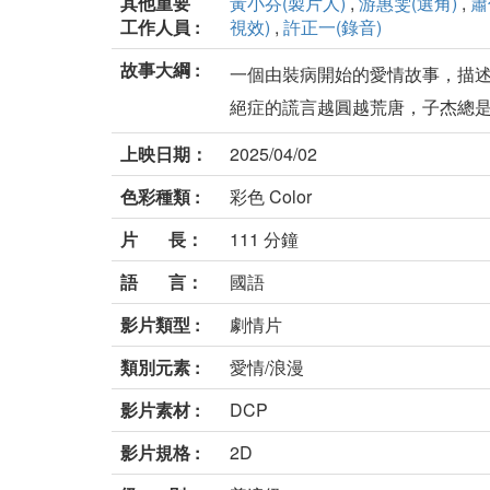
其他重要
黃小芬(製片人)
,
游惠雯(選角)
,
蕭
工作人員 :
視效)
,
許正一(錄音)
故事大綱 :
一個由裝病開始的愛情故事，描
絕症的謊言越圓越荒唐，子杰總
上映日期：
2025/04/02
色彩種類 :
彩色 Color
片 長：
111 分鐘
語 言：
國語
影片類型 :
劇情片
類別元素 :
愛情/浪漫
影片素材 :
DCP
影片規格 :
2D