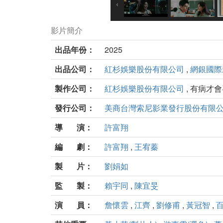
影片簡介
出品年份：
2025
出品公司：
紅杉娛樂股份有限公司
,
網銀國際
製作公司：
紅杉娛樂股份有限公司
, 有病才
發行公司：
美商台灣索尼影業發行股份有限
導 演：
許富翔
編 劇：
許富翔
,
王宥蓁
製 片：
劉娟如
監 製：
賴宇同
,
陳宜旻
演 員：
詹懷雲
,
江齊
,
劉修甫
,
黃冠智
,