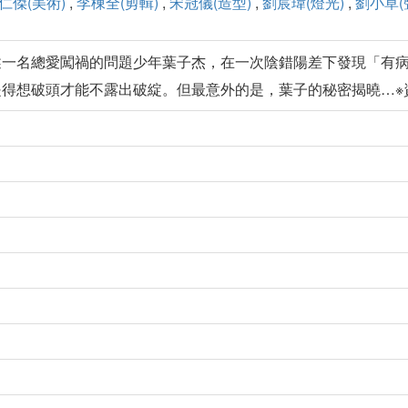
仁傑(美術)
,
李棟全(剪輯)
,
宋冠儀(造型)
,
劉宸瑋(燈光)
,
劉小草(
述一名總愛闖禍的問題少年葉子杰，在一次陰錯陽差下發現「有
是得想破頭才能不露出破綻。但最意外的是，葉子的秘密揭曉…※