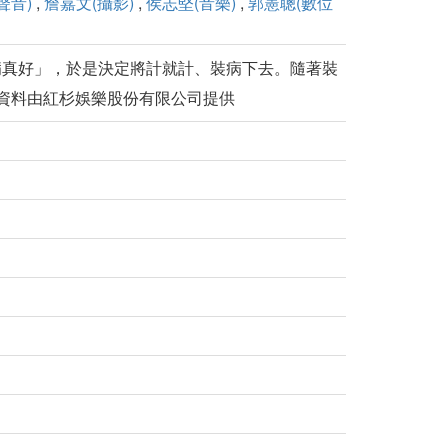
聲音)
,
詹嘉文(攝影)
,
侯志堅(音樂)
,
郭憲聰(數位
病真好」，於是決定將計就計、裝病下去。隨著裝
資料由紅杉娛樂股份有限公司提供