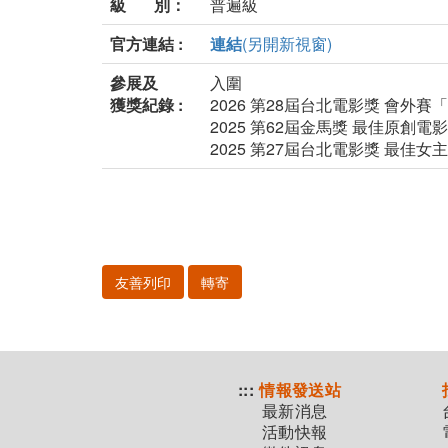
級 別：
普遍級
官方連結 :
連結
(另開新視窗)
參展及
入圍
獲獎紀錄 :
2026 第28屆台北電影獎 會外
2025 第62屆金馬獎 最佳原創電
2025 第27屆台北電影獎 最佳
友善列印
轉寄
:::
情報發送站
最新消息
活動快報