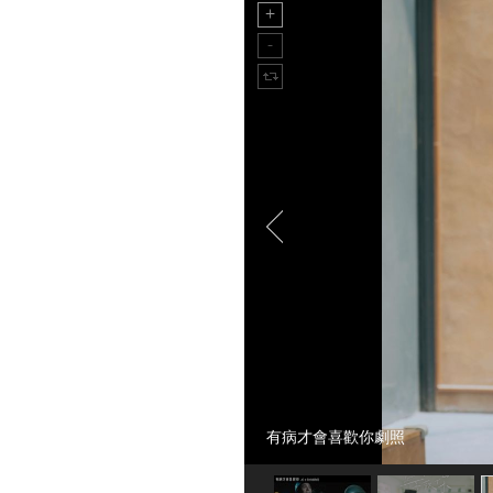
有病才會喜歡你劇照