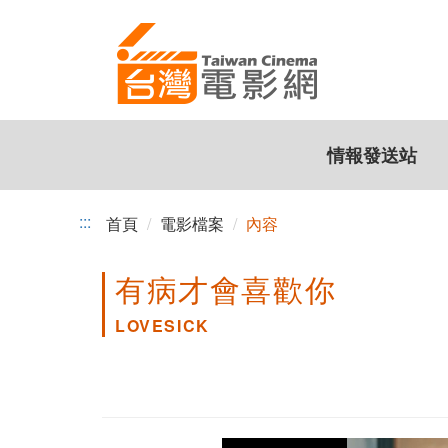
跳
到
主
要
內
容
情報發送站
:::
首頁
電影檔案
內容
有病才會喜歡你
LOVESICK