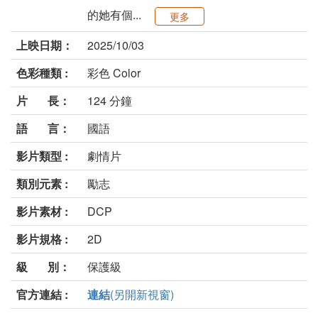
的她有個...
更多
上映日期：
2025/10/03
色彩種類 :
彩色 Color
片 長：
124 分鐘
語 言：
國語
影片類型 :
劇情片
類別元素 :
勵志
影片素材 :
DCP
影片規格 :
2D
級 別：
保護級
官方連結 :
連結
(另開新視窗)