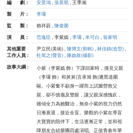
編 劇：
安景鴻
,
張英珉
, 王季湘
製 片：
李㼈
監 製：
賴祥蔚 ,
陳俊榮
演 員：
范逸臣
, 李紫嫣 ,
李㼈
,
米可白
,
翁家明
其他重要
尹立民(美術) ,
陳博文(剪輯)
,
林佳錦(造型)
,
工作人員 :
杜篤之(聲音)
,
陳啟政(攝影)
故事大綱 :
小紫（李紫嫣 飾）下課回家時，撞見父親
（李㼈 飾）和舅舅(言承旭 飾)遭黑道圍
毆。小紫奮不顧身一躍而上試圖營救父
親，卻不慎傷及雙眼，讓父親深感愧疚，
雖傾全力為她醫治，無奈小紫的視力仍然
日漸衰退，接近全盲。樂觀的小紫在導盲
犬寶寶的陪伴下，生活逐漸正常，並和視
障朋友合組樂團四處演唱。正值青春年華