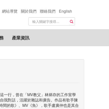
網站導覽
關於我們
聯絡我們
English
站
搜尋
內
搜
尋
務
產業資訊
關
鍵
字
這一行，曾在「MV教父」林炳存的工作室學
自我對話，活躍於雜誌和廣告。作品有歌手陳
《時間的歌》、MV《魚》，歌手盧廣仲也是其合