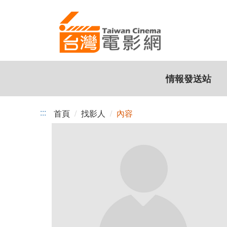
跳
到
主
要
內
容
情報發送站
:::
首頁
找影人
內容