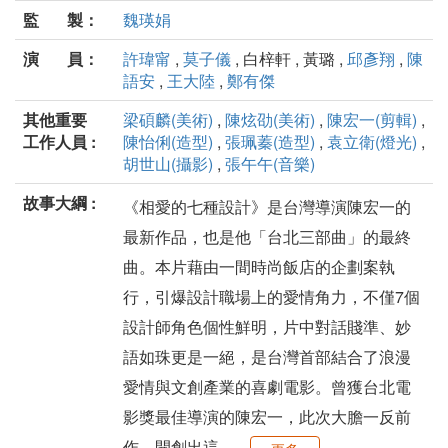
監 製：
魏瑛娟
演 員：
許瑋甯
,
莫子儀
, 白梓軒 , 黃璐 ,
邱彥翔
,
陳
語安
,
王大陸
,
鄭有傑
其他重要
梁碩麟(美術)
,
陳炫劭(美術)
,
陳宏一(剪輯)
,
工作人員 :
陳怡俐(造型)
,
張珮蓁(造型)
,
袁立衛(燈光)
,
胡世山(攝影)
,
張午午(音樂)
故事大綱 :
《相愛的七種設計》是台灣導演陳宏一的
最新作品，也是他「台北三部曲」的最終
曲。本片藉由一間時尚飯店的企劃案執
行，引爆設計職場上的愛情角力，不僅7個
設計師角色個性鮮明，片中對話賤準、妙
語如珠更是一絕，是台灣首部結合了浪漫
愛情與文創產業的喜劇電影。曾獲台北電
影獎最佳導演的陳宏一，此次大膽一反前
作、開創出這...