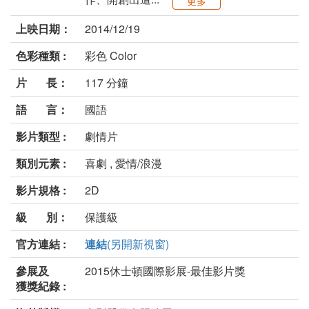
更多
上映日期：
2014/12/19
色彩種類 :
彩色 Color
片 長：
117 分鐘
語 言：
國語
影片類型 :
劇情片
類別元素 :
喜劇 , 愛情/浪漫
影片規格 :
2D
級 別：
保護級
官方連結 :
連結
(另開新視窗)
參展及
2015休士頓國際影展-最佳影片獎
獲獎紀錄 :