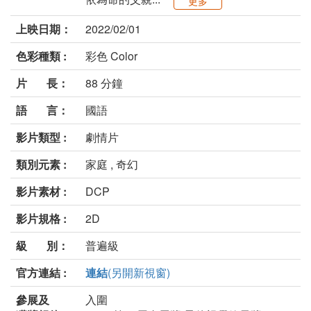
更多
上映日期：
2022/02/01
色彩種類 :
彩色 Color
片 長：
88 分鐘
語 言：
國語
影片類型 :
劇情片
類別元素 :
家庭 , 奇幻
影片素材 :
DCP
影片規格 :
2D
級 別：
普遍級
官方連結 :
連結
(另開新視窗)
參展及
入圍