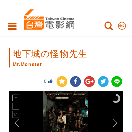
Mr.Monster
地下城の怪物先生
Mr.Monster
0