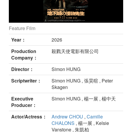
Feature Film
Mr.Monster still
Year：
2026
Production
殺戮天使電影有限公司
Company：
Director：
Simon HUNG
Scriptwriter：
Simon HUNG , 張昊暄 , Peter
Skagen
Executive
Simon HUNG , 楊一展 , 楊中天
Producer：
Actor/Actress：
Andrew CHOU
,
Camille
CHALONS
, 楊一展 , Kelsie
Vanstone , 朱凱柏