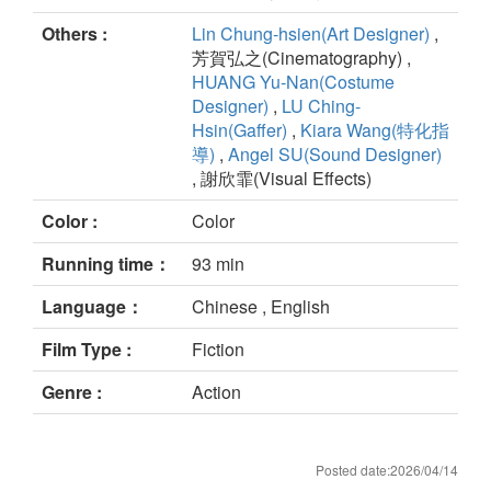
Others :
Lin Chung-hsien(Art Designer)
,
芳賀弘之(Cinematography) ,
HUANG Yu-Nan(Costume
Designer)
,
LU Ching-
Hsin(Gaffer)
,
Kiara Wang(特化指
導)
,
Angel SU(Sound Designer)
, 謝欣霏(Visual Effects)
Color :
Color
Running time：
93 min
Language：
Chinese , English
Film Type :
Fiction
Genre :
Action
Posted date:2026/04/14