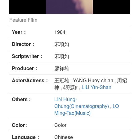
Feature Film
still
Year：
1984
Director：
宋項如
Scriptwriter：
宋項如
Producer：
廖祥雄
Actor/Actress：
王冠雄 , YANG Huey-shian , 周紹
棟 , 胡冠珍 ,
LIU Yin-Shan
Others :
LIN Hung-
Chung(Cinematography)
,
LO
Ming-Tao(Music)
Color :
Color
Language：
Chinese