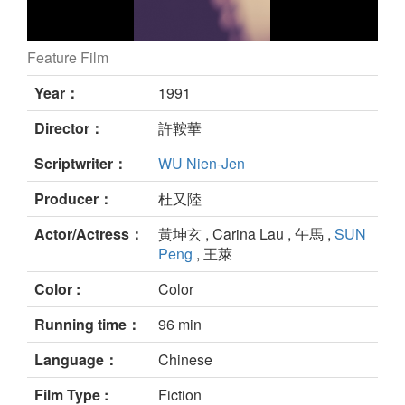
Feature Film
still
Year：
1991
Director：
許鞍華
Scriptwriter：
WU Nien-Jen
Producer：
杜又陸
Actor/Actress：
黃坤玄 , Carina Lau , 午馬 ,
SUN
Peng
, 王萊
Color :
Color
Running time：
96 min
Language：
Chinese
Film Type :
Fiction