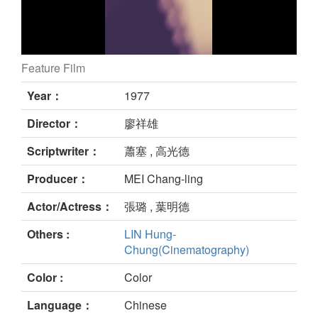
Feature Film
Conquer the Ridge still
Year：
1977
Director：
廖祥雄
Scriptwriter：
蕭塞 , 高光德
Producer：
MEI Chang-ling
Actor/Actress：
張璐 , 葉明德
Others :
LIN Hung-
Chung(Cinematography)
Color :
Color
Language：
Chinese