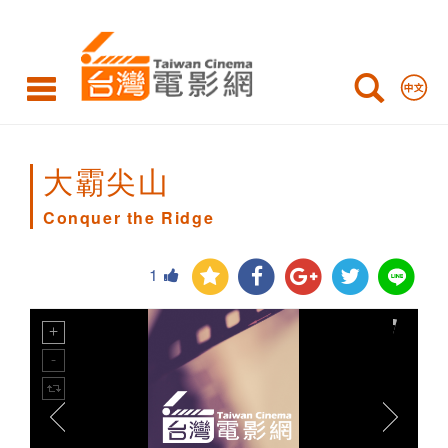
Conquer
the
Ridge
大霸尖山
Conquer the Ridge
1