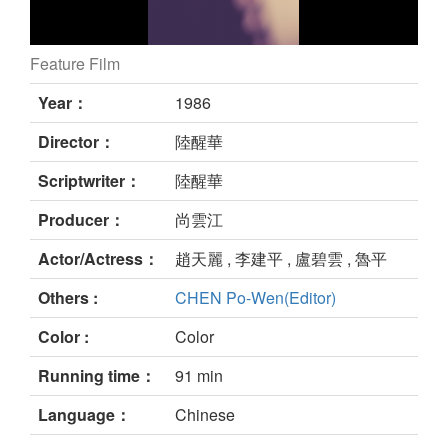
Feature Film
still
Year：
1986
Director：
陸醒華
Scriptwriter：
陸醒華
Producer：
尚雲江
Actor/Actress：
趙天麗 , 李建平 , 盧碧雲 , 魯平
Others :
CHEN Po-Wen(Editor)
Color :
Color
Running time：
91 min
Language：
Chinese