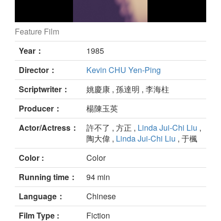
Feature Film
still
Year：
1985
Director：
Kevin CHU Yen-Ping
Scriptwriter：
姚慶康 , 孫達明 , 李海柱
Producer：
楊陳玉英
Actor/Actress：
許不了 , 方正 ,
Linda Jui-Chi Liu
,
陶大偉 ,
Linda Jui-Chi Liu
, 于楓
Color :
Color
Running time：
94 min
Language：
Chinese
Film Type :
Fiction