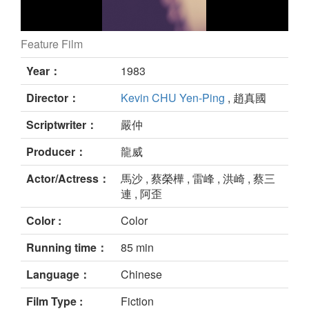
Feature Film
still
Year：
1983
Director：
Kevin CHU Yen-Ping
, 趙真國
Scriptwriter：
嚴仲
Producer：
龍威
Actor/Actress：
馬沙 , 蔡榮樺 , 雷峰 , 洪崎 , 蔡三
連 , 阿歪
Color :
Color
Running time：
85 min
Language：
Chinese
Film Type :
Fiction