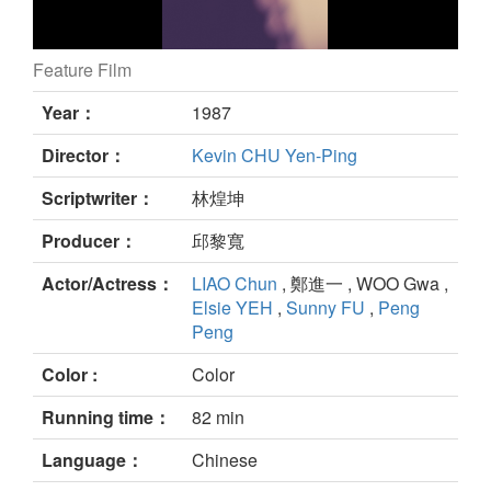
Feature Film
still
Year：
1987
Director：
Kevin CHU Yen-Ping
Scriptwriter：
林煌坤
Producer：
邱黎寬
Actor/Actress：
LIAO Chun
, 鄭進一 , WOO Gwa ,
Elsie YEH
,
Sunny FU
,
Peng
Peng
Color :
Color
Running time：
82 min
Language：
Chinese