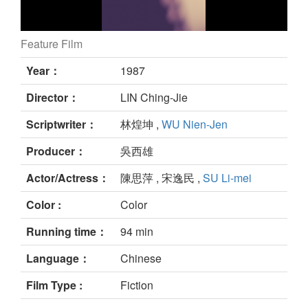
Feature Film
still
Year：
1987
Director：
LIN Ching-Jie
Scriptwriter：
林煌坤 ,
WU Nien-Jen
Producer：
吳西雄
Actor/Actress：
陳思萍 , 宋逸民 ,
SU Li-mei
Color :
Color
Running time：
94 min
Language：
Chinese
Film Type :
Fiction